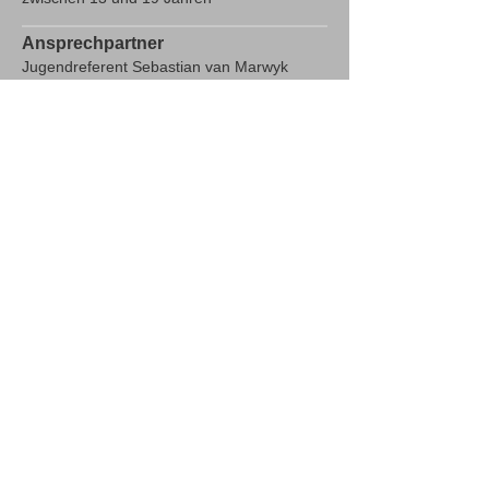
Ansprechpartner
Jugendreferent Sebastian van Marwyk
Kontakt
Impressum
Datenschutzbestimmungen
AGB
Satzung
Interner Bereich
für Delegierte