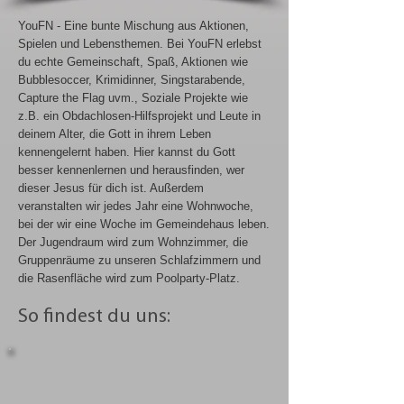
YouFN - Eine bunte Mischung aus Aktionen,
Spielen und Lebensthemen. Bei YouFN erlebst
du echte Gemeinschaft, Spaß, Aktionen wie
Bubblesoccer, Krimidinner, Singstarabende,
Capture the Flag uvm., Soziale Projekte wie
z.B. ein Obdachlosen-Hilfsprojekt und Leute in
deinem Alter, die Gott in ihrem Leben
kennengelernt haben. Hier kannst du Gott
besser kennenlernen und herausfinden, wer
dieser Jesus für dich ist. Außerdem
veranstalten wir jedes Jahr eine Wohnwoche,
bei der wir eine Woche im Gemeindehaus leben.
Der Jugendraum wird zum Wohnzimmer, die
Gruppenräume zu unseren Schlafzimmern und
die Rasenfläche wird zum Poolparty-Platz.
So findest du uns: