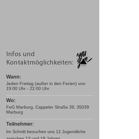
Infos und
Kontaktmöglichkeiten:
Wann:
Jeden Freitag (außer in den Ferien) von
19:00 Uhr - 22:00 Uhr
Wo:
FeG Marburg, Cappeler Straße 39, 35039
Marburg
Teilnehmer:
Im Schnitt besuchen uns 12 Jugendliche
zwischen 13 und 19 Jahren