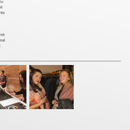
zu 
it 
nte 
mit 
mal 
.