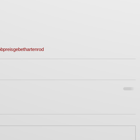
obpreis
gebet
hartenrod