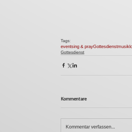
Tags:
event
sing & pray
Gottesdienst
musik
l
Gottesdienst
Kommentare
Kommentar verfassen...